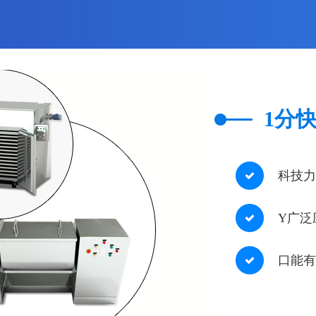
S_系列高效筛粉机
ZS系列振动方形筛粉机
1分快
科技力
Y广泛
口能有